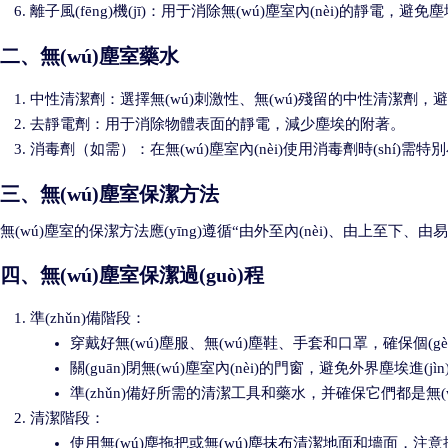
離子風(fēng)機(jī)
：用于消除無(wú)塵室內(nèi)的靜電，避
二、無(wú)塵室藥水
中性清潔劑
：選擇無(wú)刺激性、無(wú)殘留的中性清潔劑，避免對
去靜電劑
：用于消除物體表面的靜電，減少塵埃的附著。
消毒劑
（如需）：在無(wú)塵室內(nèi)使用消毒劑時(shí)需特別小心
三、無(wú)塵室保潔方法
無(wú)塵室的保潔方法應(yīng)遵循“由外至內(nèi)、由上至下、由易到難”
四、無(wú)塵室保潔過(guò)程
準(zhǔn)備階段
：
穿戴好無(wú)塵服、無(wú)塵鞋、手套和口罩，確保個(g
關(guān)閉無(wú)塵室內(nèi)的門窗，避免外界塵埃進(jìn)入
準(zhǔn)備好所需的清潔工具和藥水，并確保它們都是無(wú)塵
清潔階段
：
使用無(wú)塵拖把或無(wú)塵抹布清潔地面和墻面，注意