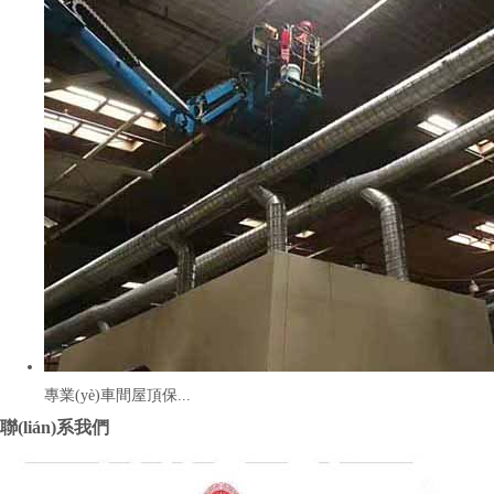
專業(yè)車間屋頂保...
聯(lián)系我們