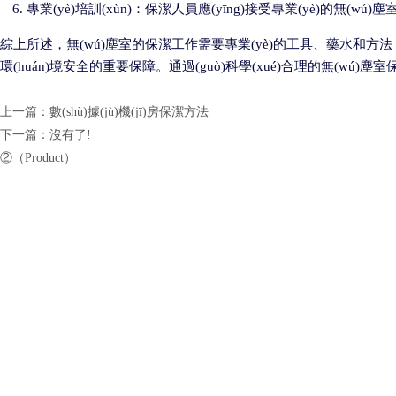
專業(yè)培訓(xùn)
：保潔人員應(yīng)接受專業(yè)的無(wú)塵室
綜上所述，無(wú)塵室的保潔工作需要專業(yè)的工具、藥水和方法，并嚴
環(huán)境安全的重要保障。通過(guò)科學(xué)合理的無(wú)塵室保潔
上一篇：
數(shù)據(jù)機(jī)房保潔方法
下一篇：沒有了!
②（Product）
服務(wù)項(xiàng)目
保潔服務(wù)
清洗服務(wù)
地板打蠟
PVC地板清洗