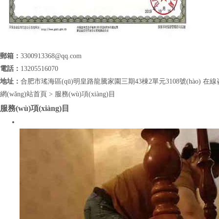
郵箱：
3300913368@qq.com
電話：
13205516070
地址：
合肥市瑤海區(qū)明皇路龍騰家園三期43棟2單元3108號(hào)
在線
網(wǎng)站首頁
>
服務(wù)項(xiàng)目
服務(wù)項(xiàng)目