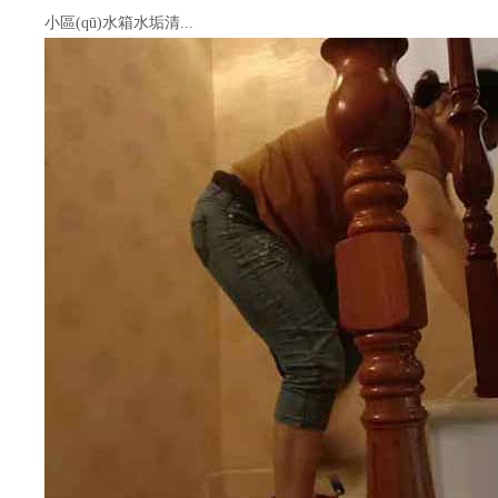
小區(qū)水箱水垢清...