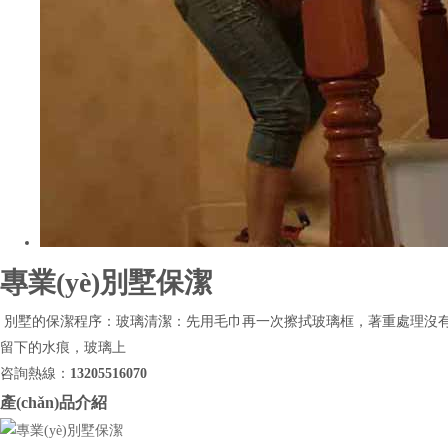
專業(yè)別墅保潔
別墅的保潔程序：玻璃清潔：先用毛巾再一次擦拭玻璃框，著重處理
留下的水痕，玻璃上
咨詢熱線：
13205516070
產(chǎn)品介紹