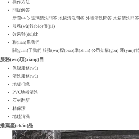
操作方法
問提解答
新聞中心
玻璃清洗問答
地毯清洗問答
外墻清洗問答
水箱清洗問答
服務(wù)報(bào)價(jià)
效果對(duì)比
聯(lián)系我們
關(guān)于我們
服務(wù)標(biāo)準(zhǔn)
公司架構(gòu)
運(yùn)
服務(wù)項(xiàng)目
保潔服務(wù)
清洗服務(wù)
地板打蠟
PVC地板清洗
石材翻新
精保潔
地毯清洗
推薦產(chǎn)品